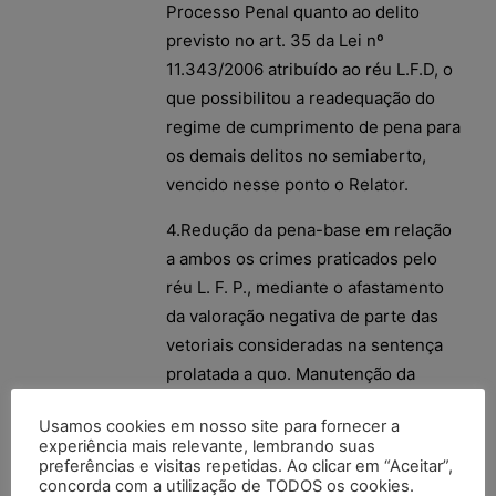
Processo Penal quanto ao delito
previsto no art. 35 da Lei nº
11.343/2006 atribuído ao réu L.F.D, o
que possibilitou a readequação do
regime de cumprimento de pena para
os demais delitos no semiaberto,
vencido nesse ponto o Relator.
4.Redução da pena-base em relação
a ambos os crimes praticados pelo
réu L. F. P., mediante o afastamento
da valoração negativa de parte das
vetoriais consideradas na sentença
prolatada a quo. Manutenção da
agravante da reincidência. Redução
Usamos cookies em nosso site para fornecer a
da pena de multa fixada.
experiência mais relevante, lembrando suas
preferências e visitas repetidas. Ao clicar em “Aceitar”,
5.Substituição da pena privativa de
concorda com a utilização de TODOS os cookies.