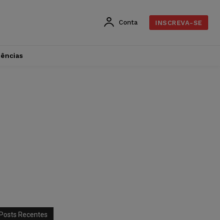
Conta
INSCREVA-SE
dências
Posts Recentes