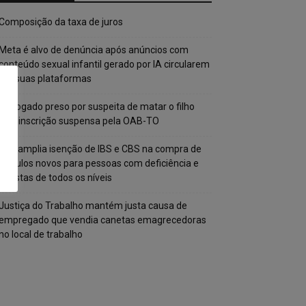
Composição da taxa de juros
Meta é alvo de denúncia após anúncios com
conteúdo sexual infantil gerado por IA circularem
em suas plataformas
Advogado preso por suspeita de matar o filho
tem inscrição suspensa pela OAB-TO
STF amplia isenção de IBS e CBS na compra de
veículos novos para pessoas com deficiência e
autistas de todos os níveis
Justiça do Trabalho mantém justa causa de
empregado que vendia canetas emagrecedoras
no local de trabalho