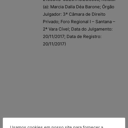
(a): Marcia Dalla Déa Barone; Órgão
Julgador: 3ª Câmara de Direito
Privado; Foro Regional I – Santana –
2ª Vara Cível; Data do Julgamento:
20/11/2017; Data de Registro:
20/11/2017)
Usamos cookies em nosso site para fornecer a