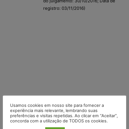
do julgamento: 30/10/2016; Data de
registro: 03/11/2016)
Usamos cookies em nosso site para fornecer a
experiência mais relevante, lembrando suas
preferências e visitas repetidas. Ao clicar em “Aceitar”,
Posts Recentes
concorda com a utilização de TODOS os cookies.