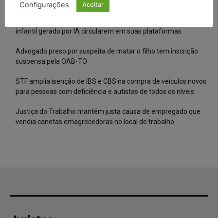
Composição da taxa de juros
Configurações
Aceitar
Meta é alvo de denúncia após anúncios com conteúdo sexual
infantil gerado por IA circularem em suas plataformas
Advogado preso por suspeita de matar o filho tem inscrição
suspensa pela OAB-TO
STF amplia isenção de IBS e CBS na compra de veículos novos
para pessoas com deficiência e autistas de todos os níveis
Justiça do Trabalho mantém justa causa de empregado que
vendia canetas emagrecedoras no local de trabalho