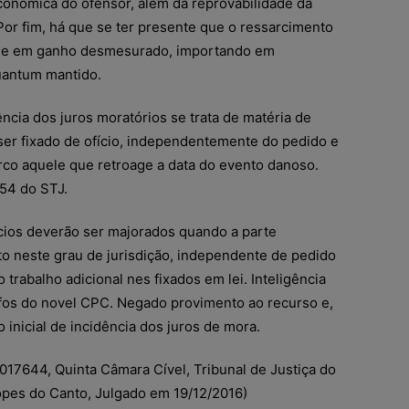
conômica do ofensor, além da reprovabilidade da
. Por fim, há que se ter presente que o ressarcimento
rme em ganho desmesurado, importando em
Quantum mantido.
dência dos juros moratórios se trata de matéria de
er fixado de ofício, independentemente do pedido e
rco aquele que retroage a data do evento danoso.
 54 do STJ.
cios deverão ser majorados quando a parte
ito neste grau de jurisdição, independente de pedido
 trabalho adicional nes fixados em lei. Inteligência
afos do novel CPC. Negado provimento ao recurso e,
o inicial de incidência dos juros de mora.
017644, Quinta Câmara Cível, Tribunal de Justiça do
Lopes do Canto, Julgado em 19/12/2016)