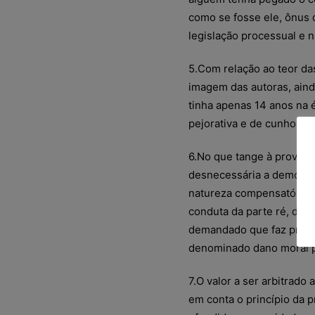
como se fosse ele, ônus q
legislação processual e 
5.Com relação ao teor da
imagem das autoras, ain
tinha apenas 14 anos na
pejorativa e de cunho sexu
6.No que tange à prova do
desnecessária a demonst
natureza compensatória, 
conduta da parte ré, deco
demandado que faz presum
denominado dano moral 
7.O valor a ser arbitrado 
em conta o princípio da 