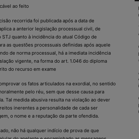
ável ao feito
isão recorrida foi publicada após a data de
plica a anterior legislação processual civil, de
STJ quanto à incidência do atual Código de
ara as questões processuais definidas após aquele
ando de norma processual, há a imediata incidência
slação vigente, na forma do art. 1.046 do diploma
érito do recurso em exame
omprovar os fatos articulados na exordial, no sentido
moralmente pelo réu, sem que desse causa para
. Tal medida abusiva resulta na violação ao dever
reitos inerentes a personalidade de cada ser
em, o nome e a reputação da parte ofendida.
ado, não há qualquer indício de prova de que
elular do apelante e encaminhado as mensagens