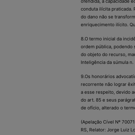
ofendida, a capacidade e
conduta ilícita praticada
do dano não se transfo
enriquecimento ilícito. 
8.O termo inicial da inci
ordem pública, podendo s
do objeto do recurso, ma
Inteligência da súmula n.
9.Os honorários advocatí
recorrente não lograr êx
a esse respeito, devido ao
do art. 85 e seus parágr
de ofício, alterado o term
(Apelação Cível Nº 70071
RS, Relator: Jorge Luiz 