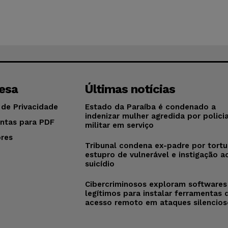
esa
Últimas notícias
 de Privacidade
Estado da Paraíba é condenado a
indenizar mulher agredida por policia
ntas para PDF
militar em serviço
res
Tribunal condena ex-padre por tortu
o
estupro de vulnerável e instigação a
suicídio
Cibercriminosos exploram softwares
legítimos para instalar ferramentas 
acesso remoto em ataques silencios