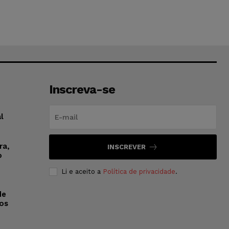
Inscreva-se
l
ra,
INSCREVER
o
Li e aceito a
Política de privacidade
.
de
os