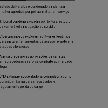
Estado da Paraíba é condenado a indenizar
mulher agredida por policial militar em serviço
Tribunal condena ex-padre por tortura, estupro
de vulnerável e instigação ao suicídio
Cibercriminosos exploram softwares legítimos
para instalar ferramentas de acesso remoto em
ataques silenciosos
Anvisa prevê novas aprovações de canetas
emagrecedoras e reforça combate ao mercado
ilegal
CNJ extingue aposentadoria compulsória como
punição máxima para magistrados e
regulamenta perda do cargo