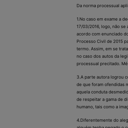
Da norma processual aplic
1.No caso em exame a dec
17/03/2016, logo, não se a
acordo com enunciado do 
Processo Civil de 2015 p
termo. Assim, em se trat
no caso dos autos da legi
processual precitado. M
3.A parte autora logrou c
de que foram ofendidas 
aquela conduta desmedida
de respeitar a gama de di
humano, tais como a imag
4.Diferentemente do aleg
alguém tenha pegado o c