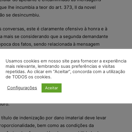
ue lhe incumbia a teor do art. 373, II da novel
não se desincumbiu.
s conversas, este é claramente ofensivo à honra e à
da mais se considerando que a segunda demandante
 época dos fatos, sendo relacionada à mensagem
al por iniciativa do réu.
Usamos cookies em nosso site para fornecer a experiência
 dano moral, por se tratar de lesão imaterial,
mais relevante, lembrando suas preferências e visitas
repetidas. Ao clicar em “Aceitar”, concorda com a utilização
ração do prejuízo, na medida em que possui
de TODOS os cookies.
minimizando de forma indireta as conseqüências da
Configurações
Aceitar
rrendo aquele do próprio fato. Conduta ilícita do
ir os prejuízos alegados pela parte autora, é o
puro.
a título de indenização por dano imaterial deve levar
proporcionalidade, bem como as condições da