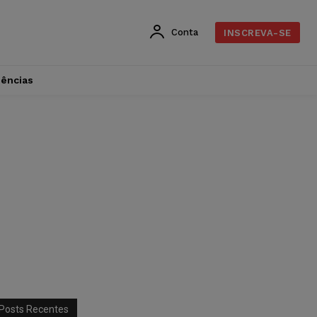
Conta
INSCREVA-SE
dências
Posts Recentes