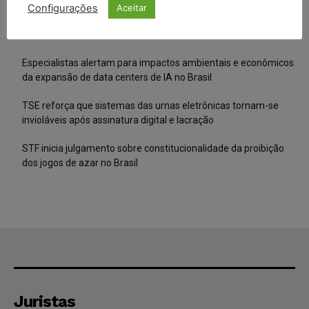
Configurações
Aceitar
IA da Anthropic cria identidades falsas em teste de segurança
e acende alerta sobre riscos de autonomia
Especialistas alertam para impactos ambientais e econômicos
da expansão de data centers de IA no Brasil
TSE reforça que sistemas das urnas eletrônicas tornam-se
invioláveis após assinatura digital e lacração
STF inicia julgamento sobre constitucionalidade da proibição
dos jogos de azar no Brasil
Juristas