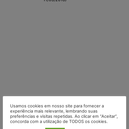
Usamos cookies em nosso site para fornecer a
Posts Recentes
experiência mais relevante, lembrando suas
preferências e visitas repetidas. Ao clicar em “Aceitar”,
Marcello Perino: caso Braskem testa limite entre tutela
concorda com a utilização de TODOS os cookies.
cautelar e recuperação judicial