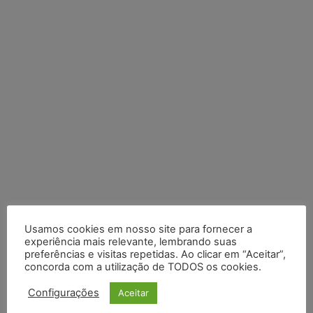
Usamos cookies em nosso site para fornecer a
Posts Recentes
experiência mais relevante, lembrando suas
preferências e visitas repetidas. Ao clicar em “Aceitar”,
Composição da taxa de juros
concorda com a utilização de TODOS os cookies.
Meta é alvo de denúncia após anúncios com conteúdo sexual
Configurações
Aceitar
infantil gerado por IA circularem em suas plataformas