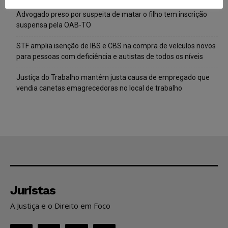
Advogado preso por suspeita de matar o filho tem inscrição
suspensa pela OAB-TO
STF amplia isenção de IBS e CBS na compra de veículos novos
para pessoas com deficiência e autistas de todos os níveis
Justiça do Trabalho mantém justa causa de empregado que
vendia canetas emagrecedoras no local de trabalho
Juristas
A Justiça e o Direito em Foco