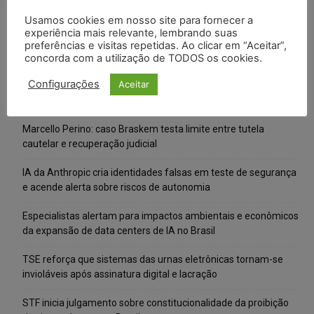
Usamos cookies em nosso site para fornecer a
experiência mais relevante, lembrando suas
preferências e visitas repetidas. Ao clicar em “Aceitar”,
concorda com a utilização de TODOS os cookies.
Configurações
Aceitar
Posts Recentes
Marcello Perino: caso Braskem testa limite entre tutela
cautelar e recuperação judicial
IA da Anthropic cria identidades falsas em teste de segurança
e acende alerta sobre riscos de autonomia
Especialistas alertam para impactos ambientais e econômicos
da expansão de data centers de IA no Brasil
TSE reforça que sistemas das urnas eletrônicas tornam-se
invioláveis após assinatura digital e lacração
STF inicia julgamento sobre constitucionalidade da proibição