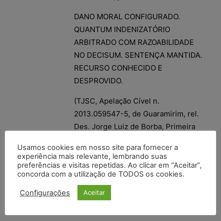
DANO MORAL CONFIGURADO.
QUANTUM INDENIZATÓRIO
ARBITRADO COM RAZOABILIDADE
NO DECISUM. SENTENÇA MANTIDA.
RECURSO CONHECIDO E
DESPROVIDO.
(TJSC, Apelação Cível n.
2013.059547-5, de Guaramirim, rel.
Des. Jorge Luiz de Borba, Primeira
Câmara de Direito Público, j. 25-03-
Usamos cookies em nosso site para fornecer a
2014).
experiência mais relevante, lembrando suas
preferências e visitas repetidas. Ao clicar em “Aceitar”,
concorda com a utilização de TODOS os cookies.
Configurações
Aceitar