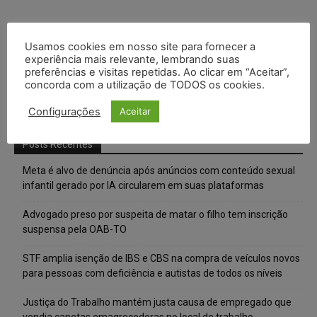
Usamos cookies em nosso site para fornecer a
experiência mais relevante, lembrando suas
preferências e visitas repetidas. Ao clicar em “Aceitar”,
concorda com a utilização de TODOS os cookies.
Configurações
Aceitar
Posts Recentes
Meta é alvo de denúncia após anúncios com conteúdo sexual
infantil gerado por IA circularem em suas plataformas
Advogado preso por suspeita de matar o filho tem inscrição
suspensa pela OAB-TO
STF amplia isenção de IBS e CBS na compra de veículos novos
para pessoas com deficiência e autistas de todos os níveis
Justiça do Trabalho mantém justa causa de empregado que
vendia canetas emagrecedoras no local de trabalho