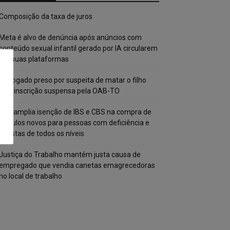
Composição da taxa de juros
Meta é alvo de denúncia após anúncios com
conteúdo sexual infantil gerado por IA circularem
em suas plataformas
Advogado preso por suspeita de matar o filho
tem inscrição suspensa pela OAB-TO
STF amplia isenção de IBS e CBS na compra de
veículos novos para pessoas com deficiência e
autistas de todos os níveis
Justiça do Trabalho mantém justa causa de
empregado que vendia canetas emagrecedoras
no local de trabalho