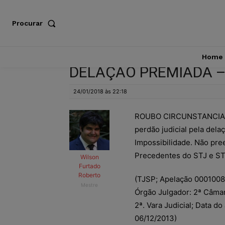
Procurar
Home
DELAÇÃO PREMIADA –
24/01/2018 às 22:18
ROUBO CIRCUNSTANCIADO
perdão judicial pela dela
Impossibilidade. Não pre
Precedentes do STJ e ST
Wilson
Furtado
Roberto
(TJSP; Apelação 0001008-
Mestre
Órgão Julgador: 2ª Câmar
2ª. Vara Judicial; Data d
06/12/2013)