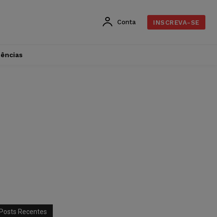
Conta
INSCREVA-SE
dências
Posts Recentes