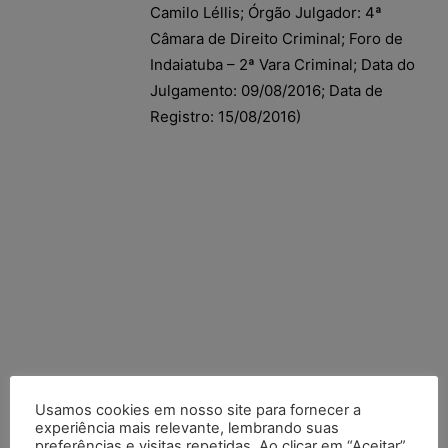
Camilo Léllis; Órgão Julgador: 4ª
Câmara de Direito Criminal; Foro de
Indaiatuba – 2ª Vara Criminal; Data do
Julgamento: 09/08/2016; Data de
Registro: 15/08/2016)
Usamos cookies em nosso site para fornecer a
experiência mais relevante, lembrando suas
preferências e visitas repetidas. Ao clicar em “Aceitar”,