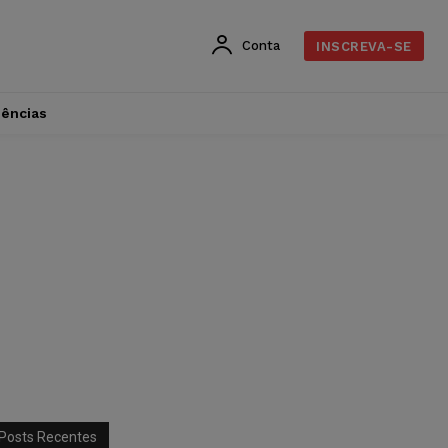
Conta
INSCREVA-SE
dências
Posts Recentes