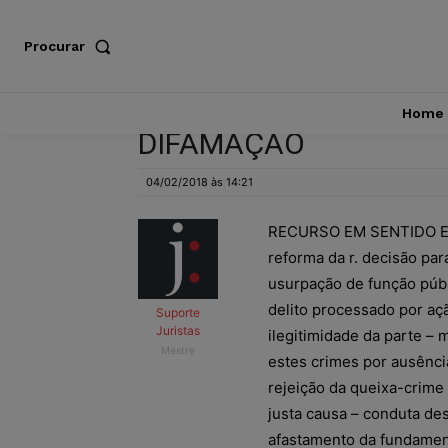
Procurar
Home
DIFAMAÇÃO
04/02/2018 às 14:21
RECURSO EM SENTIDO EST
reforma da r. decisão par
usurpação de função públ
delito processado por aç
Suporte
Juristas
ilegitimidade da parte –
Mestre
estes crimes por ausênci
rejeição da queixa-crime 
justa causa – conduta des
afastamento da fundament