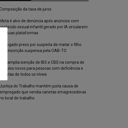
Composição da taxa de juros
Meta é alvo de denúncia após anúncios com
conteúdo sexual infantil gerado por IA circularem
em suas plataformas
Advogado preso por suspeita de matar o filho
tem inscrição suspensa pela OAB-TO
STF amplia isenção de IBS e CBS na compra de
veículos novos para pessoas com deficiência e
autistas de todos os níveis
Justiça do Trabalho mantém justa causa de
empregado que vendia canetas emagrecedoras
no local de trabalho