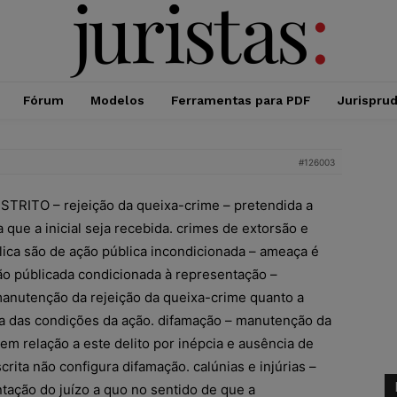
Fórum
Modelos
Ferramentas para PDF
Jurispru
#126003
RITO – rejeição da queixa-crime – pretendida a
a que a inicial seja recebida. crimes de extorsão e
ica são de ação pública incondicionada – ameaça é
ão públicada condicionada à representação –
 manutenção da rejeição da queixa-crime quanto a
a das condições da ação. difamação – manutenção da
em relação a este delito por inépcia e ausência de
crita não configura difamação. calúnias e injúrias –
ação do juízo a quo no sentido de que a