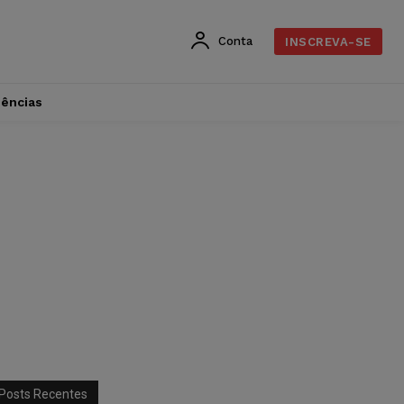
Conta
INSCREVA-SE
dências
Posts Recentes