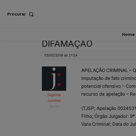
Procurar
Home
DIFAMAÇÃO
03/02/2018 às 21:24
APELAÇÃO CRIMINAL – Que
Imputação de fato crimin
potencial ofensivo – Com
recurso de apelação – Re
Suporte
Juristas
Mestre
(TJSP; Apelação 0024531-
Filho; Órgão Julgador: 9ª
Vara Criminal; Data do J