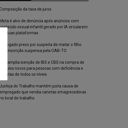
Composição da taxa de juros
Meta é alvo de denúncia após anúncios com
conteúdo sexual infantil gerado por IA circularem
em suas plataformas
Advogado preso por suspeita de matar o filho
tem inscrição suspensa pela OAB-TO
STF amplia isenção de IBS e CBS na compra de
veículos novos para pessoas com deficiência e
autistas de todos os níveis
Justiça do Trabalho mantém justa causa de
empregado que vendia canetas emagrecedoras
no local de trabalho