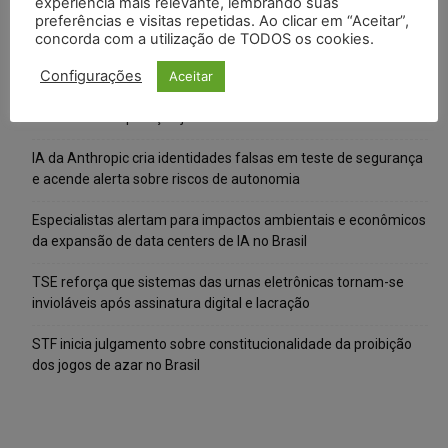
experiência mais relevante, lembrando suas
preferências e visitas repetidas. Ao clicar em “Aceitar”,
concorda com a utilização de TODOS os cookies.
Posts Recentes
Configurações
Aceitar
Marcello Perino: caso Braskem testa limite entre tutela
cautelar e recuperação judicial
IA da Anthropic cria identidades falsas em teste de segurança
e acende alerta sobre riscos de autonomia
Especialistas alertam para impactos ambientais e econômicos
da expansão de data centers de IA no Brasil
TSE reforça que sistemas das urnas eletrônicas tornam-se
invioláveis após assinatura digital e lacração
STF inicia julgamento sobre constitucionalidade da proibição
dos jogos de azar no Brasil