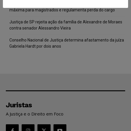
CNJ extingue aposentadoria compulsória como punição
máxima para magistrados e regulamenta perda do cargo
Justiça de SP rejeita ação da família de Alexandre de Moraes
contra senador Alessandro Vieira
Conselho Nacional de Justiça determina afastamento da juíza
Gabriela Hardt por dois anos
Juristas
A Justiça e o Direito em Foco