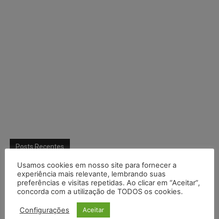
Posts Recentes
Cibercriminosos exploram softwares legítimos para instalar
Usamos cookies em nosso site para fornecer a
experiência mais relevante, lembrando suas
ferramentas de acesso remoto em ataques silenciosos
preferências e visitas repetidas. Ao clicar em “Aceitar”,
concorda com a utilização de TODOS os cookies.
Anvisa prevê novas aprovações de canetas emagrecedoras e
reforça combate ao mercado ilegal
Configurações
Aceitar