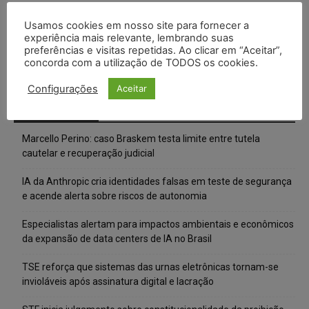
Usamos cookies em nosso site para fornecer a
experiência mais relevante, lembrando suas
preferências e visitas repetidas. Ao clicar em “Aceitar”,
concorda com a utilização de TODOS os cookies.
Configurações
Aceitar
Posts Recentes
Marcello Perino: caso Braskem testa limite entre tutela
cautelar e recuperação judicial
IA da Anthropic cria identidades falsas em teste de segurança
e acende alerta sobre riscos de autonomia
Especialistas alertam para impactos ambientais e econômicos
da expansão de data centers de IA no Brasil
TSE reforça que sistemas das urnas eletrônicas tornam-se
invioláveis após assinatura digital e lacração