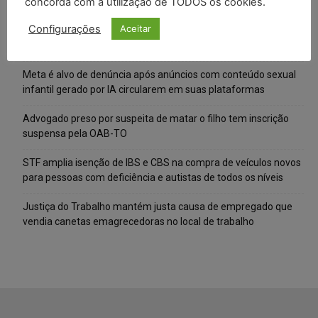
concorda com a utilização de TODOS os cookies.
Posts Recentes
Configurações
Aceitar
Composição da taxa de juros
Meta é alvo de denúncia após anúncios com conteúdo sexual
infantil gerado por IA circularem em suas plataformas
Advogado preso por suspeita de matar o filho tem inscrição
suspensa pela OAB-TO
STF amplia isenção de IBS e CBS na compra de veículos novos
para pessoas com deficiência e autistas de todos os níveis
Justiça do Trabalho mantém justa causa de empregado que
vendia canetas emagrecedoras no local de trabalho