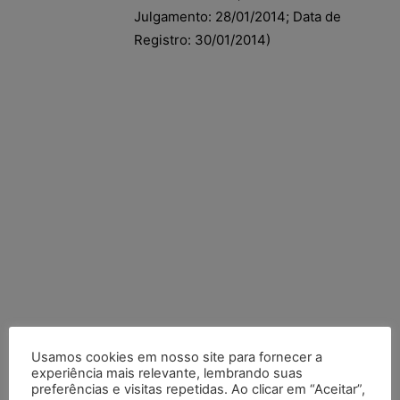
Julgamento: 28/01/2014; Data de
Registro: 30/01/2014)
Usamos cookies em nosso site para fornecer a
experiência mais relevante, lembrando suas
Posts Recentes
preferências e visitas repetidas. Ao clicar em “Aceitar”,