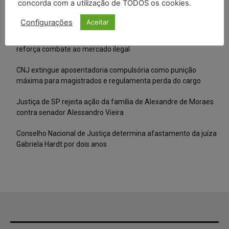
concorda com a utilização de TODOS os cookies.
Cibercriminosos exploram softwares legítimos para instalar
ferramentas de acesso remoto em ataques silenciosos
Configurações
Aceitar
Anvisa prevê novas aprovações de canetas emagrecedoras e
reforça combate ao mercado ilegal
CNJ extingue aposentadoria compulsória como punição
máxima para magistrados e regulamenta perda do cargo
Justiça de SP rejeita ação da família de Alexandre de Moraes
contra senador Alessandro Vieira
Conselho Nacional de Justiça determina afastamento da juíza
Gabriela Hardt por dois anos