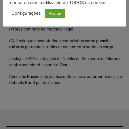
concorda com a utilização de TODOS os cookies.
Cibercriminosos exploram softwares legítimos para instalar
ferramentas de acesso remoto em ataques silenciosos
Configurações
Aceitar
Anvisa prevê novas aprovações de canetas emagrecedoras e
reforça combate ao mercado ilegal
CNJ extingue aposentadoria compulsória como punição
máxima para magistrados e regulamenta perda do cargo
Justiça de SP rejeita ação da família de Alexandre de Moraes
contra senador Alessandro Vieira
Conselho Nacional de Justiça determina afastamento da juíza
Gabriela Hardt por dois anos