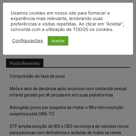
Usamos cookies em nosso site para fornecer a
experiência mais relevante, lembrando suas
preferências e visitas repetidas. Ao clicar em “Aceitar”,
concorda com a utilização de TODOS os cookies.
Configurações
Aceitar
Posts Recentes
Composição da taxa de juros
Meta é alvo de denúncia após anúncios com conteúdo sexual
infantil gerado por IA circularem em suas plataformas
Advogado preso por suspeita de matar o filho tem inscrição
suspensa pela OAB-TO
STF amplia isenção de IBS e CBS na compra de veículos novos
para pessoas com deficiência e autistas de todos os níveis