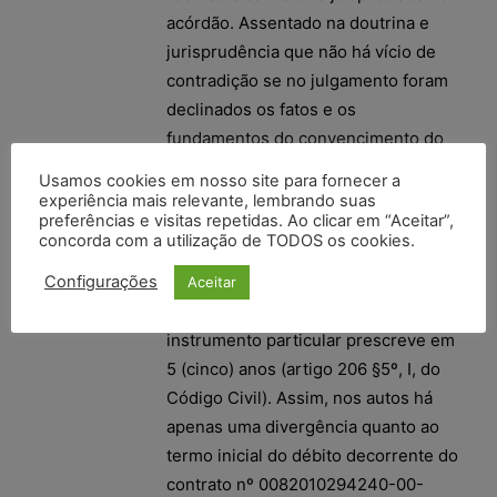
acórdão. Assentado na doutrina e
jurisprudência que não há vício de
contradição se no julgamento foram
declinados os fatos e os
fundamentos do convencimento do
julgador, ainda que suscintamente.
Usamos cookies em nosso site para fornecer a
VII. Assim, o Acórdão expressamente
experiência mais relevante, lembrando suas
preferências e visitas repetidas. Ao clicar em “Aceitar”,
analisa a prescrição da dívida ao
concorda com a utilização de TODOS os cookies.
esclarecer que: ?IV. O prazo
prescricional para a cobrança de
Configurações
Aceitar
dívidas líquidas constantes de
instrumento particular prescreve em
5 (cinco) anos (artigo 206 §5º, I, do
Código Civil). Assim, nos autos há
apenas uma divergência quanto ao
termo inicial do débito decorrente do
contrato nº 0082010294240-00-