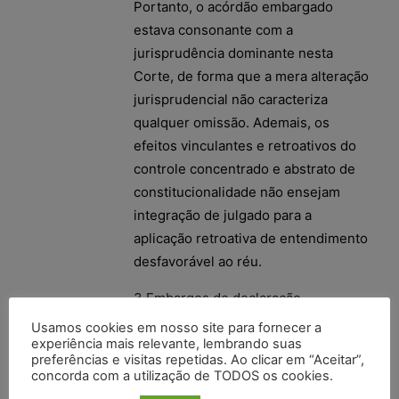
Portanto, o acórdão embargado
estava consonante com a
jurisprudência dominante nesta
Corte, de forma que a mera alteração
jurisprudencial não caracteriza
qualquer omissão. Ademais, os
efeitos vinculantes e retroativos do
controle concentrado e abstrato de
constitucionalidade não ensejam
integração de julgado para a
aplicação retroativa de entendimento
desfavorável ao réu.
3.Embargos de declaração
rejeitados.
Usamos cookies em nosso site para fornecer a
experiência mais relevante, lembrando suas
(STJ – EDcl no HC 200.991/PR, Rel.
preferências e visitas repetidas. Ao clicar em “Aceitar”,
concorda com a utilização de TODOS os cookies.
Ministro RIBEIRO DANTAS, QUINTA