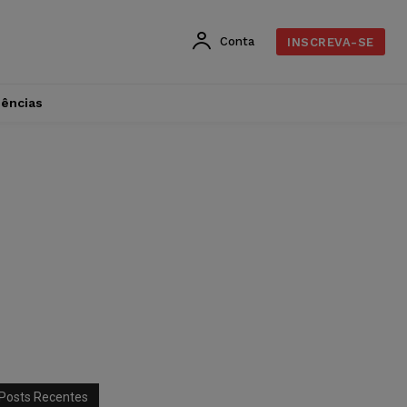
Conta
INSCREVA-SE
dências
Posts Recentes