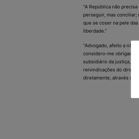
“A República não precisa 
perseguir, mas conciliar
que se coser na pele das 
liberdade.”
“Advogado, afeito a não 
considero-me obrigado a
subsidiário da justiça, 
reivindicações do direito
diretamente, através do i