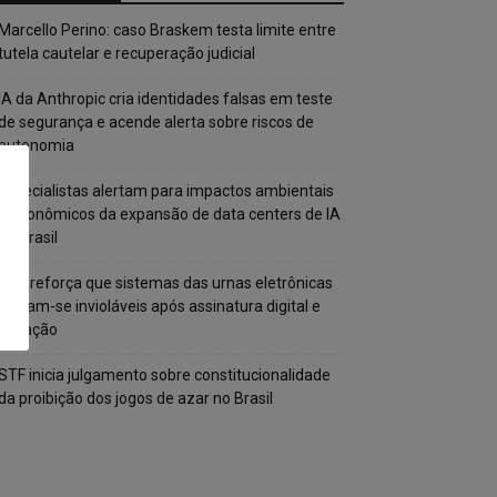
Marcello Perino: caso Braskem testa limite entre
tutela cautelar e recuperação judicial
IA da Anthropic cria identidades falsas em teste
de segurança e acende alerta sobre riscos de
autonomia
Especialistas alertam para impactos ambientais
e econômicos da expansão de data centers de IA
no Brasil
TSE reforça que sistemas das urnas eletrônicas
tornam-se invioláveis após assinatura digital e
lacração
STF inicia julgamento sobre constitucionalidade
da proibição dos jogos de azar no Brasil