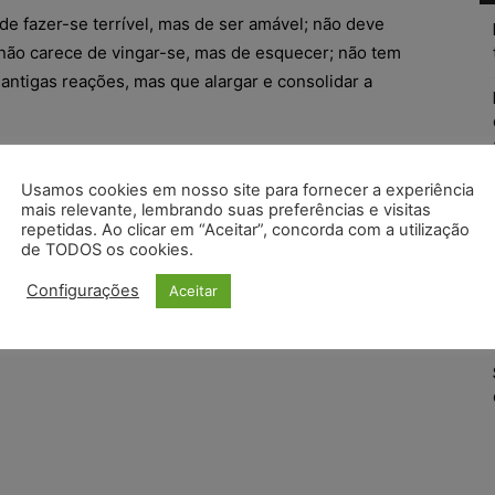
de fazer-se terrível, mas de ser amável; não deve
; não carece de vingar-se, mas de esquecer; não tem
antigas reações, mas que alargar e consolidar a
ver na minha banca o balcão do mercenário,
Usamos cookies em nosso site para fornecer a experiência
 honrar a minha profissão como um órgão
mais relevante, lembrando suas preferências e visitas
como um instrumento espontâneo das grandes
repetidas. Ao clicar em “Aceitar”, concorda com a utilização
, quando os atentados contra ele ferirem
de TODOS os cookies.
ndivíduo, os interesses gerais da coletividade.”
Configurações
Aceitar