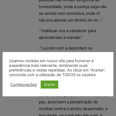
honestidade, onde a justiça cega não
se vendia nem esmolava, onde rir
não era apenas um direito do rei…”
-“Habituai-vos a obedecer para
aprenderdes a mandar.”
-“Lucram com a desordem os
governos desacreditados, que,
Usamos cookies em nosso site para fornecer a
vivendo apenas de viver, tendo
experiência mais relevante, lembrando suas
violado todas as leis, faltado a todos
preferências e visitas repetidas. Ao clicar em “Aceitar”,
os deveres, perdido toda a estima
concorda com a utilização de TODOS os cookies.
pública, necessitam de romancear
Configurações
Aceitar
revoluções, que recomendem o zelo
da administração pela estabilidade da
paz, autorizem a perpetração de
insídias contra o direito desarmado, e
encubram, na confusão das ruas, a