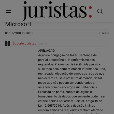
Microsoft
05/02/2018 às 20:59
#126531
Suporte Juristas
Mestre
APELAÇÃO.
Ação de obrigação de fazer. Sentença de
parcial procedência. Inconformismo dos
requeridos. Preliminar de ilegitimida passiva
suscitada pela corré Microsoft Informática Ltda,
rechaçada. Alegação de ambos os réus de que
não deram causa à presente demanda, de tal
modo que não podem ser condenados a
arcarem com os encargos sucumbenciais.
Exclusão de perfis, quebra de sigilos e
fornecimento de dados que somente podem ser
estabelecidos por ordem judicial. Artigo 19 da
Lei 12.965/2014. Após a decisão liminar,
embora ambos os requeridos tenham ofertado