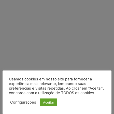
Posts Recentes
Usamos cookies em nosso site para fornecer a
experiência mais relevante, lembrando suas
Composição da taxa de juros
preferências e visitas repetidas. Ao clicar em “Aceitar”,
concorda com a utilização de TODOS os cookies.
Meta é alvo de denúncia após anúncios com conteúdo sexual
infantil gerado por IA circularem em suas plataformas
Configurações
Aceitar
Advogado preso por suspeita de matar o filho tem inscrição