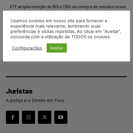
STF amplia isenção de IBS e CBS na compra de veículos novos
para pessoas com deficiência e autistas de todos os níveis
Usamos cookies em nosso site para fornecer a
Justiça do Trabalho mantém justa causa de empregado que
experiência mais relevante, lembrando suas
preferências e visitas repetidas. Ao clicar em “Aceitar”,
vendia canetas emagrecedoras no local de trabalho
concorda com a utilização de TODOS os cookies.
Configurações
Aceitar
Juristas
A Justiça e o Direito em Foco