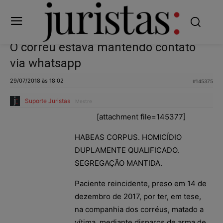
O corréu estava mantendo contato
via whatsapp
29/07/2018 às 18:02
#145375
Suporte Juristas
Mestre
[attachment file=145377]
HABEAS CORPUS. HOMICÍDIO
DUPLAMENTE QUALIFICADO.
SEGREGAÇÃO MANTIDA.
Paciente reincidente, preso em 14 de
dezembro de 2017, por ter, em tese,
na companhia dos corréus, matado a
vítima, mediante disparos de arma de