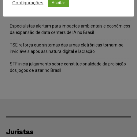
Configurações
Aceitar
IA da Anthropic cria identidades falsas em teste de segurança
e acende alerta sobre riscos de autonomia
Especialistas alertam para impactos ambientais e econômicos
da expansão de data centers de IA no Brasil
TSE reforça que sistemas das urnas eletrônicas tornam-se
invioláveis após assinatura digital e lacração
STF inicia julgamento sobre constitucionalidade da proibição
dos jogos de azar no Brasil
Juristas