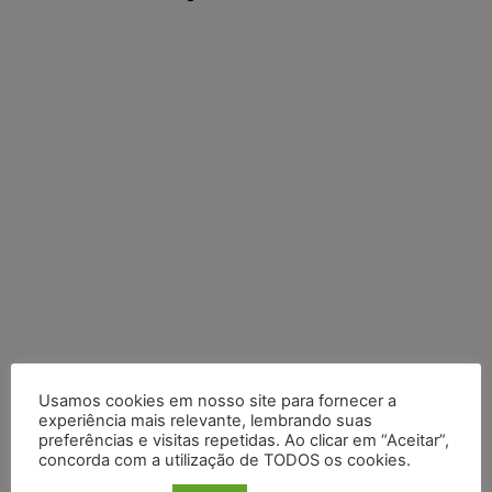
Usamos cookies em nosso site para fornecer a
Posts Recentes
experiência mais relevante, lembrando suas
preferências e visitas repetidas. Ao clicar em “Aceitar”,
Marcello Perino: caso Braskem testa limite entre tutela
concorda com a utilização de TODOS os cookies.
cautelar e recuperação judicial