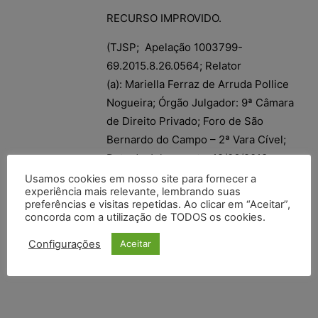
RECURSO IMPROVIDO.
(TJSP; Apelação 1003799-
69.2015.8.26.0564; Relator
(a): Mariella Ferraz de Arruda Pollice
Nogueira; Órgão Julgador: 9ª Câmara
de Direito Privado; Foro de São
Bernardo do Campo – 2ª Vara Cível;
Data do Julgamento: 19/06/2018;
Data de Registro: 20/06/2018)
Usamos cookies em nosso site para fornecer a
experiência mais relevante, lembrando suas
preferências e visitas repetidas. Ao clicar em “Aceitar”,
concorda com a utilização de TODOS os cookies.
Configurações
Aceitar