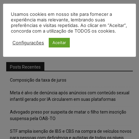
Usamos cookies em nosso site para fornecer a
experiência mais relevante, lembrando suas
preferências e visitas repetidas. Ao clicar em “Aceitar”,
concorda com a utilização de TODOS os cookies.
Configurações
Aceitar
Posts Recentes
Composição da taxa de juros
Meta é alvo de denúncia após anúncios com conteúdo sexual
infantil gerado por IA circularem em suas plataformas
Advogado preso por suspeita de matar o filho tem inscrição
suspensa pela OAB-TO
STF amplia isenção de IBS e CBS na compra de veículos novos
para pessoas com deficiência e autistas de todos os níveis