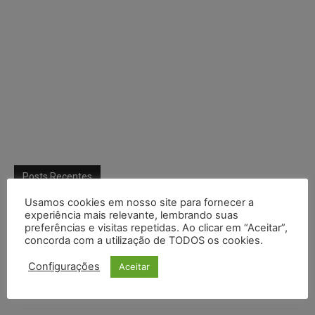
Posts Recentes
Usamos cookies em nosso site para fornecer a
Composição da taxa de juros
experiência mais relevante, lembrando suas
preferências e visitas repetidas. Ao clicar em “Aceitar”,
Meta é alvo de denúncia após anúncios com conteúdo sexual
concorda com a utilização de TODOS os cookies.
infantil gerado por IA circularem em suas plataformas
Configurações
Aceitar
Advogado preso por suspeita de matar o filho tem inscrição
suspensa pela OAB-TO