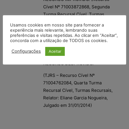
Cível Nº 71003872868, Segunda
Turma Recursal Cível, Turmas
Recursais, Relator: Fernanda
Usamos cookies em nosso site para fornecer a
Carravetta Vilande, Julgado em
experiência mais relevante, lembrando suas
preferências e visitas repetidas. Ao clicar em “Aceitar”,
18/07/2012).
concorda com a utilização de TODOS os cookies.
SENTENÇA MANTIDA PELOS
Configurações
Aceitar
PROPRIOS FUNDAMENTOS.
RECURSO DESPROVIDO.
(TJRS – Recurso Cível Nº
71004762084, Quarta Turma
Recursal Cível, Turmas Recursais,
Relator: Eliane Garcia Nogueira,
Julgado em 31/01/2014)