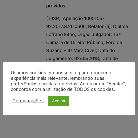
providos.
(TJSP; Apelação 1000105-
92.2017.8.26.0606; Relator (a): Djalma
Lofrano Filho; Órgão Julgador: 13ª
Câmara de Direito Público; Foro de
Suzano – 4ª Vara Cível; Data do
Julgamento: 02/05/2018; Data de
Registro: 02/05/2018)
Usamos cookies em nosso site para fornecer a
experiência mais relevante, lembrando suas
preferências e visitas repetidas. Ao clicar em “Aceitar”,
concorda com a utilização de TODOS os cookies.
Configurações
Aceitar