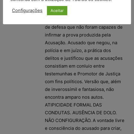
do acusado, que, à época, ocupava o
Configurações
Aceitar
cargo de diretor da saúde na
prefeitura de Bariri/SP. Testemunhas
de defesa que não foram capazes de
infirmar a prova produzida pela
Acusação. Acusado que negou, na
polícia e em juízo, a prática dos
delitos e justificou que as acusações
consistiam em conluio entre
testemunhas e Promotor de Justiça
com fins políticos. Versão que, além
de inverossímil e fantasiosa, não
encontra amparo nos autos.
ATIPICIDADE FORMAL DAS
CONDUTAS. AUSÊNCIA DE DOLO.
NÃO CONFIGURAÇÃO. A vontade livre
e consciência do acusado para criar,