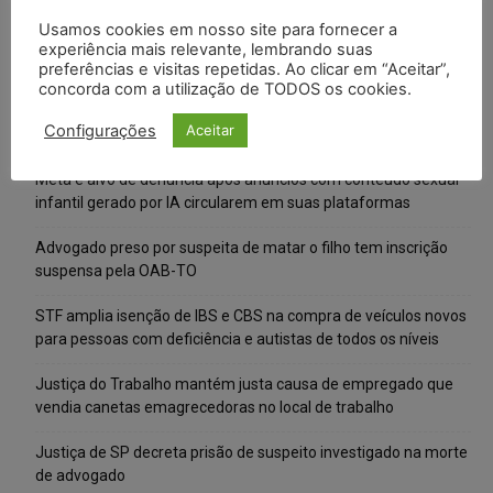
Usamos cookies em nosso site para fornecer a
experiência mais relevante, lembrando suas
preferências e visitas repetidas. Ao clicar em “Aceitar”,
concorda com a utilização de TODOS os cookies.
Configurações
Aceitar
Posts Recentes
Meta é alvo de denúncia após anúncios com conteúdo sexual
infantil gerado por IA circularem em suas plataformas
Advogado preso por suspeita de matar o filho tem inscrição
suspensa pela OAB-TO
STF amplia isenção de IBS e CBS na compra de veículos novos
para pessoas com deficiência e autistas de todos os níveis
Justiça do Trabalho mantém justa causa de empregado que
vendia canetas emagrecedoras no local de trabalho
Justiça de SP decreta prisão de suspeito investigado na morte
de advogado