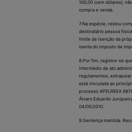
100,00 (cem dólares), nã
compra e venda.
7.Na espécie, restou com
destinatário pessoa físic
limite de isenção da próp
isenta do imposto de imp
8.Por fim, registre-se qu
intermédio de ato admini
regulamentos, extrapolar 
está vinculada ao princíp
processo APELREEX 6870 
Álvaro Eduardo Junqueira
04/05/2010.
9.Sentença mantida. Rec