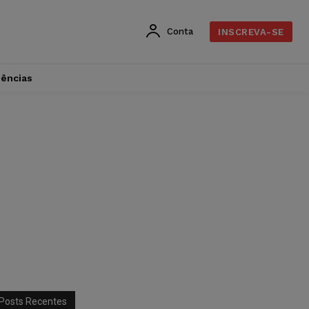
Conta
INSCREVA-SE
dências
Posts Recentes