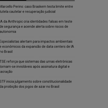
Marcello Perino: caso Braskem testa limite entre
tutela cautelar e recuperação judicial
IA da Anthropic cria identidades falsas em teste
de segurança e acende alerta sobre riscos de
autonomia
Especialistas alertam para impactos ambientais
e econômicos da expansão de data centers de IA
no Brasil
TSE reforça que sistemas das urnas eletrônicas
tornam-se invioláveis após assinatura digital e
lacração
STF inicia julgamento sobre constitucionalidade
da proibição dos jogos de azar no Brasil