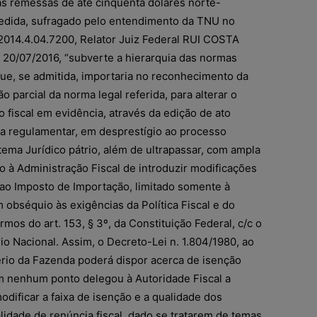
s remessas de até cinquenta dólares norte-
medida, sufragado pelo entendimento da TNU no
014.4.04.7200, Relator Juiz Federal RUI COSTA
0/07/2016, “subverte a hierarquia das normas
que, se admitida, importaria no reconhecimento da
o parcial da norma legal referida, para alterar o
 fiscal em evidência, através da edição de ato
za regulamentar, em desprestígio ao processo
stema Jurídico pátrio, além de ultrapassar, com ampla
o à Administração Fiscal de introduzir modificações
ao Imposto de Importação, limitado somente à
m obséquio às exigências da Política Fiscal e do
rmos do art. 153, § 3º, da Constituição Federal, c/c o
rio Nacional. Assim, o Decreto-Lei n. 1.804/1980, ao
rio da Fazenda poderá dispor acerca de isenção
m nenhum ponto delegou à Autoridade Fiscal a
odificar a faixa de isenção e a qualidade dos
lidade de renúncia fiscal, dado se tratarem de temas