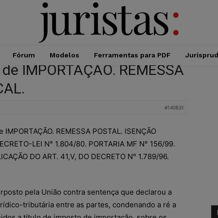
Fórum
Modelos
Ferramentas para PDF
Jurispru
O de IMPORTAÇÃO. REMESSA
CAL.
#140831
de IMPORTAÇÃO. REMESSA POSTAL. ISENÇÃO
ECRETO-LEI N° 1.804/80. PORTARIA MF N° 156/99.
ICAÇÃO DO ART. 41,V, DO DECRETO N° 1.789/96.
terposto pela União contra sentença que declarou a
urídico-tributária entre as partes, condenando a ré a
lhidos a título de imposto de importação, sobre os