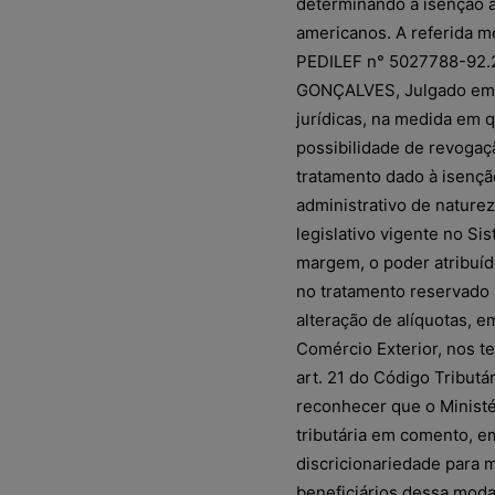
determinando a isenção à
americanos. A referida 
PEDILEF n° 5027788-92.2
GONÇALVES, Julgado em 2
jurídicas, na medida em 
possibilidade de revogaçã
tratamento dado à isenção
administrativo de nature
legislativo vigente no Si
margem, o poder atribuíd
no tratamento reservado 
alteração de alíquotas, e
Comércio Exterior, nos te
art. 21 do Código Tributá
reconhecer que o Ministé
tributária em comento, e
discricionariedade para m
beneficiários dessa moda