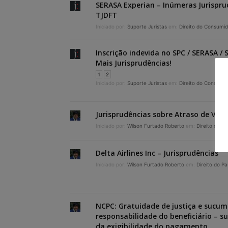
SERASA Experian – Inúmeras Jurispru
TJDFT
Iniciado por:
Suporte Juristas
em:
Direito do Consumid
Inscrição indevida no SPC / SERASA / 
Mais Jurisprudências!
1
2
Iniciado por:
Suporte Juristas
em:
Direito do Consumid
Jurisprudências sobre Atraso de Voo
Iniciado por:
Wilson Furtado Roberto
em:
Direito do P
Delta Airlines Inc – Jurisprudências
Iniciado por:
Wilson Furtado Roberto
em:
Direito do P
NCPC: Gratuidade de justiça e sucum
responsabilidade do beneficiário – 
da exigibilidade do pagamento