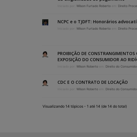
Iniciado por:
Wilson Furtado Roberto
em:
Direito Proce
NCPC e o TJDFT: Honorários advocatí
Iniciado por:
Wilson Furtado Roberto
em:
Direito Proce
PROIBIÇÃO DE CONSTRANGIMENTOS
EXPOSIÇÃO DO CONSUMIDOR AO RID
Iniciado por:
Wilson Roberto
em:
Direito do Consumido
CDC E O CONTRATO DE LOCAÇÃO
Iniciado por:
Wilson Roberto
em:
Direito do Consumido
Visualizando 14 tópicos - 1 até 14 (de 14 do total)