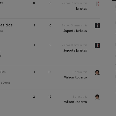
os
0
0
2 anos, 7 meses atrás
Juristas
atícios
1
0
7 anos, 3 meses atrás
Suporte Juristas
vil
1
3
7 anos, 8 meses atrás
L
Suporte Juristas
io
des
1
32
8 anos atrás
Wilson Roberto
to Digital
2
19
8 anos atrás
Wilson Roberto