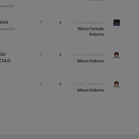
ssual Civil
cios
1
0
8 anos, 6 meses atrás
Wilson Furtado
ssual Civil
Roberto
 OU
1
0
8 anos, 6 meses atrás
ÍCULO
Wilson Roberto
r
1
0
8 anos, 7 meses atrás
Wilson Roberto
r