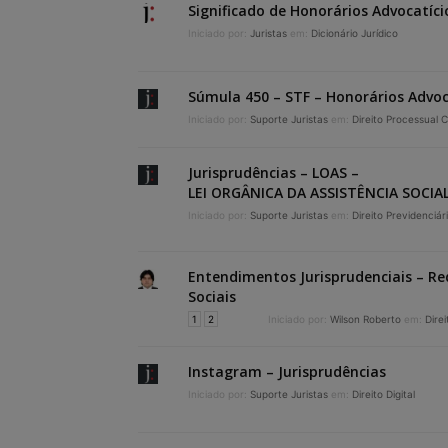
Significado de Honorários Advocatíci
Iniciado por:
Juristas
em:
Dicionário Jurídico
Súmula 450 – STF – Honorários Advoc
Iniciado por:
Suporte Juristas
em:
Direito Processual Ci
Jurisprudências – LOAS –
LEI ORGÂNICA DA ASSISTÊNCIA SOCIA
Iniciado por:
Suporte Juristas
em:
Direito Previdenciár
Entendimentos Jurisprudenciais – Re
Sociais
1
2
Iniciado por:
Wilson Roberto
em:
Direi
Instagram – Jurisprudências
Iniciado por:
Suporte Juristas
em:
Direito Digital