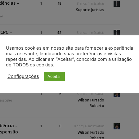
dências –
1
18
8 anos, 1 mês atrás
Suporte Juristas
or
SCPC –
1
42
8 anos, 1 mês atrás
Suporte Juristas
Usamos cookies em nosso site para fornecer a experiência
or
mais relevante, lembrando suas preferências e visitas
repetidas. Ao clicar em “Aceitar”, concorda com a utilização
de TODOS os cookies.
 do TJPB
2
26
8 anos, 1 mês atrás
Configurações
Aceitar
Suporte Juristas
assageiro
1
6
8 anos, 1 mês atrás
Wilson Furtado
assageiro
Roberto
bência –
1
0
8 anos, 6 meses atrás
suspensão
Wilson Furtado
Roberto