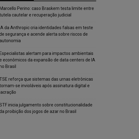
Marcello Perino: caso Braskem testa limite entre
tutela cautelar e recuperação judicial
IA da Anthropic cria identidades falsas em teste
de segurança e acende alerta sobre riscos de
autonomia
Especialistas alertam para impactos ambientais
e econômicos da expansão de data centers de IA
no Brasil
TSE reforça que sistemas das urnas eletrônicas
tornam-se invioláveis após assinatura digital e
lacração
STF inicia julgamento sobre constitucionalidade
da proibição dos jogos de azar no Brasil