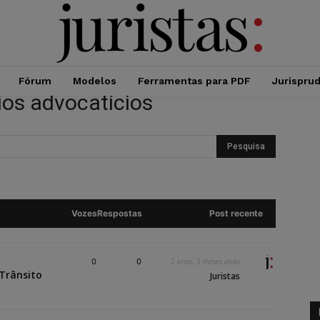
Fórum
Modelos
Ferramentas para PDF
Jurispru
ios advocatícios
Vozes
Respostas
Post recente
0
0
2 anos, 3 meses atrás
 Trânsito
Juristas