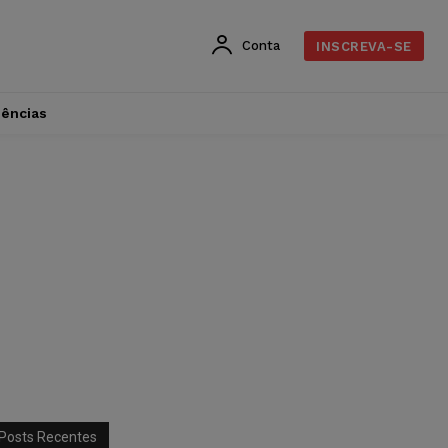
Conta
INSCREVA-SE
dências
Posts Recentes