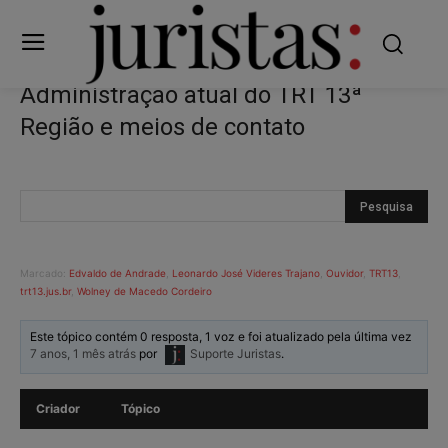
Administração atual do TRT 13ª
Região e meios de contato
Marcado:
Edvaldo de Andrade
,
Leonardo José Videres Trajano
,
Ouvidor
,
TRT13
,
trt13.jus.br
,
Wolney de Macedo Cordeiro
Este tópico contém 0 resposta, 1 voz e foi atualizado pela última vez
7 anos, 1 mês atrás
por
Suporte Juristas
.
Criador
Tópico