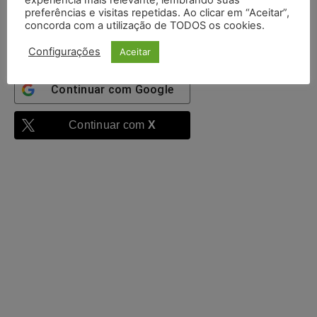
autenticado
preferências e visitas repetidas. Ao clicar em “Aceitar”,
concorda com a utilização de TODOS os cookies.
Entrar
Configurações
Aceitar
Continuar com
Google
Continuar com
X