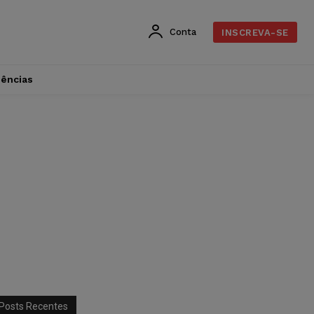
Conta
INSCREVA-SE
dências
Posts Recentes