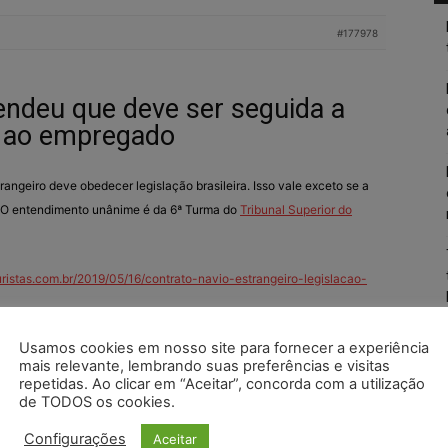
#177978
endeu que deve ser seguida a
el ao empregado
angeiro deve obedecer legislação brasileira. Isso vale exceto se a
l. O entendimento unânime é da 6ª Turma do
Tribunal Superior do
juristas.com.br/2019/05/16/contrato-navio-estrangeiro-legislacao-
Usamos cookies em nosso site para fornecer a experiência
mais relevante, lembrando suas preferências e visitas
repetidas. Ao clicar em “Aceitar”, concorda com a utilização
de TODOS os cookies.
Configurações
Aceitar