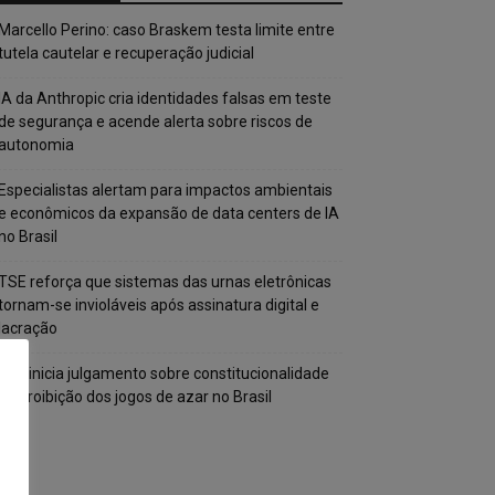
Marcello Perino: caso Braskem testa limite entre
tutela cautelar e recuperação judicial
IA da Anthropic cria identidades falsas em teste
de segurança e acende alerta sobre riscos de
autonomia
Especialistas alertam para impactos ambientais
e econômicos da expansão de data centers de IA
no Brasil
TSE reforça que sistemas das urnas eletrônicas
tornam-se invioláveis após assinatura digital e
lacração
STF inicia julgamento sobre constitucionalidade
da proibição dos jogos de azar no Brasil