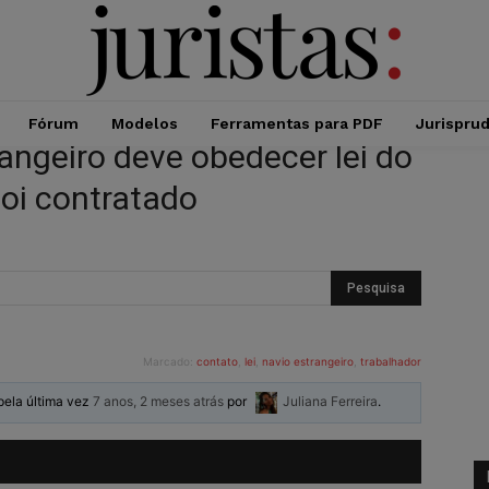
Fórum
Modelos
Ferramentas para PDF
Jurispru
angeiro deve obedecer lei do
foi contratado
Marcado:
contato
,
lei
,
navio estrangeiro
,
trabalhador
 pela última vez
7 anos, 2 meses atrás
por
Juliana Ferreira
.