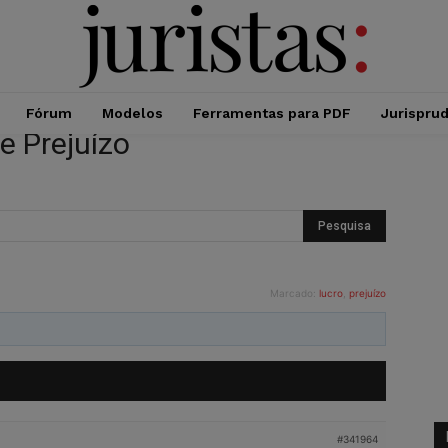
Fórum
Modelos
Ferramentas para PDF
Jurispru
e Prejuízo
Marcado:
lucro
,
prejuízo
#341964