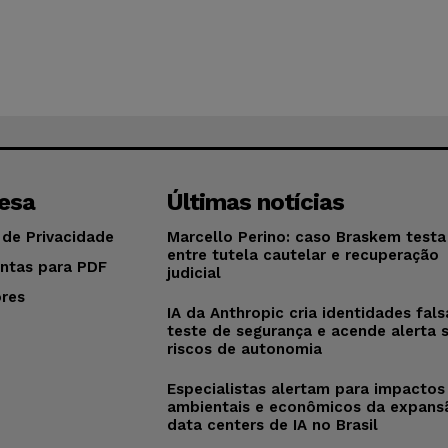
esa
Últimas notícias
 de Privacidade
Marcello Perino: caso Braskem testa 
entre tutela cautelar e recuperação
ntas para PDF
judicial
res
IA da Anthropic cria identidades fal
o
teste de segurança e acende alerta 
riscos de autonomia
Especialistas alertam para impactos
ambientais e econômicos da expans
data centers de IA no Brasil