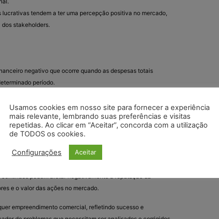
nal.
lucrativas tendem a ter uma percepção positiva no mercado,
 dos stakeholders.
financeiro negativo que ocorre quando as despesas totais
determinado período.
racionais ou de mercado que podem estar impedindo a empresa
ta suficiente.
Usamos cookies em nosso site para fornecer a experiência
mais relevante, lembrando suas preferências e visitas
minuição do capital próprio, podendo levar à necessidade de
repetidas. Ao clicar em “Aceitar”, concorda com a utilização
 custos, reestruturação ou, em casos extremos, falência.
de TODOS os cookies.
adosa para identificar as causas do prejuízo e implementar
Configurações
Aceitar
ução de despesas, reajuste de preços ou inovação em
 contínuos podem afetar negativamente a reputação da
ores e o valor das ações no mercado.
lquer empreendimento comercial, refletindo sucesso e
icador de problemas que necessitam ser analisados e corrigidos.