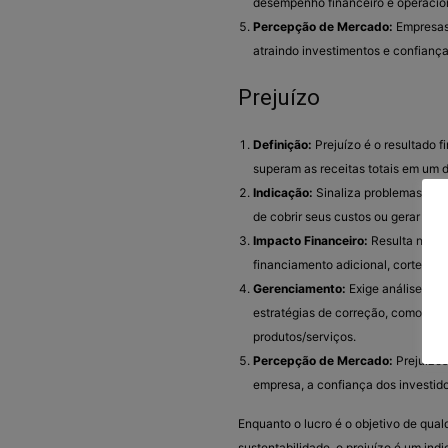
desempenho financeiro e operacio
Percepção de Mercado:
Empresas 
atraindo investimentos e confiança
Prejuízo
Definição:
Prejuízo é o resultado 
superam as receitas totais em um 
Indicação:
Sinaliza problemas ope
de cobrir seus custos ou gerar recei
Impacto Financeiro:
Resulta na di
financiamento adicional, cortes de
Gerenciamento:
Exige análise cuid
estratégias de correção, como red
produtos/serviços.
Percepção de Mercado:
Prejuízos
empresa, a confiança dos investid
Enquanto o lucro é o objetivo de qua
sustentabilidade, o prejuízo é um ind