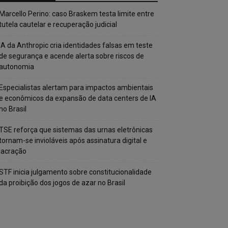
Marcello Perino: caso Braskem testa limite entre
tutela cautelar e recuperação judicial
IA da Anthropic cria identidades falsas em teste
de segurança e acende alerta sobre riscos de
autonomia
Especialistas alertam para impactos ambientais
e econômicos da expansão de data centers de IA
no Brasil
TSE reforça que sistemas das urnas eletrônicas
tornam-se invioláveis após assinatura digital e
lacração
STF inicia julgamento sobre constitucionalidade
da proibição dos jogos de azar no Brasil