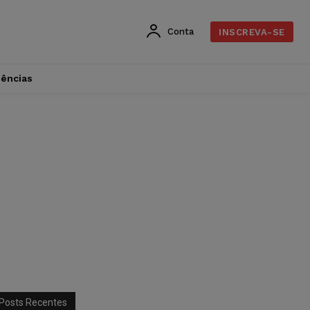
Conta
INSCREVA-SE
dências
Posts Recentes