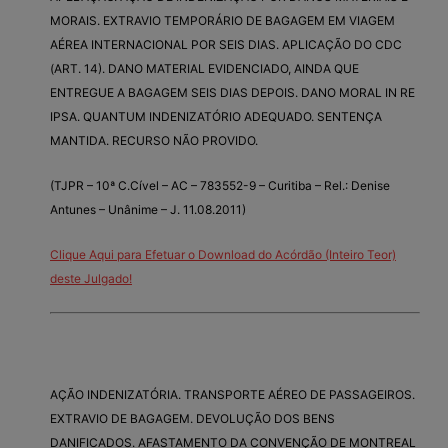
MORAIS. EXTRAVIO TEMPORÁRIO DE BAGAGEM EM VIAGEM
AÉREA INTERNACIONAL POR SEIS DIAS. APLICAÇÃO DO CDC
(ART. 14). DANO MATERIAL EVIDENCIADO, AINDA QUE
ENTREGUE A BAGAGEM SEIS DIAS DEPOIS. DANO MORAL IN RE
IPSA. QUANTUM INDENIZATÓRIO ADEQUADO. SENTENÇA
MANTIDA. RECURSO NÃO PROVIDO.
(TJPR – 10ª C.Cível – AC – 783552-9 – Curitiba – Rel.: Denise
Antunes – Unânime – J. 11.08.2011)
Clique Aqui para Efetuar o Download do Acórdão (Inteiro Teor)
deste Julgado!
AÇÃO INDENIZATÓRIA. TRANSPORTE AÉREO DE PASSAGEIROS.
EXTRAVIO DE BAGAGEM. DEVOLUÇÃO DOS BENS
DANIFICADOS. AFASTAMENTO DA CONVENÇÃO DE MONTREAL