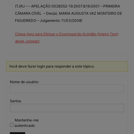
(TJRJ – – APELAÇÃO 0028352-19.2007.8.19.0001 – PRIMEIRA
CÂMARA CÍVEL – Des(a). MARIA AUGUSTA VAZ MONTEIRO DE
FIGUEIREDO – Julgamento: 11/03/2008)
Clique Aqui para Efetuar o Download do Acórdão (Inteiro Teor)
deste Julgado!
Você deve fazer login para responder a este tópico.
Nome de usuário:
Senha:
Mantenha-me
autenticado