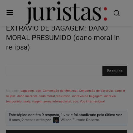
EXTRAVIO DE BAGAGEM: DANO
MORAL PRESUMIDO (dano moral in
re ipsa)
Marcado:
bagagem
,
cdc
,
Convenção de Montreal
,
Convenção de Varsóvia
,
dano in
re ipsa
,
dano material
,
dano moral presumido
,
extravio de bagagem
,
extravio
temporário
,
mala
,
viagem aérea internacional
,
voo
,
Voo internacional
Este tópico contém 0 resposta, 1 voz e foi atualizado pela última vez
8 anos, 2 meses atrás
por
Wilson Furtado Roberto
.