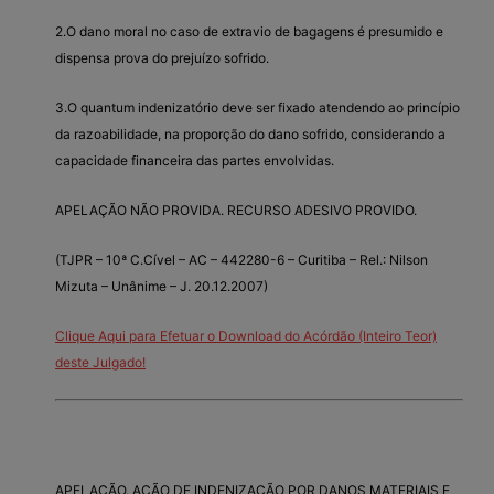
2.O dano moral no caso de extravio de bagagens é presumido e
dispensa prova do prejuízo sofrido.
3.O quantum indenizatório deve ser fixado atendendo ao princípio
da razoabilidade, na proporção do dano sofrido, considerando a
capacidade financeira das partes envolvidas.
APELAÇÃO NÃO PROVIDA. RECURSO ADESIVO PROVIDO.
(TJPR – 10ª C.Cível – AC – 442280-6 – Curitiba – Rel.: Nilson
Mizuta – Unânime – J. 20.12.2007)
Clique Aqui para Efetuar o Download do Acórdão (Inteiro Teor)
deste Julgado!
APELAÇÃO. AÇÃO DE INDENIZAÇÃO POR DANOS MATERIAIS E