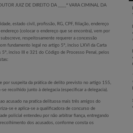
TOR JUIZ DE DIREITO DA ____ª VARA CIMINAL DA
lidade, estado civil, profissão, RG, CPF, filiação, endereço
 endereço (colocar o endereço que se encontra), vem por
subscreve, respeitosamente requerer a concessão
om fundamento legal no artigo 5º, inciso LXVI da Carta
5º, inciso III e 321 do Código de Processo Penal, pelos
stas:
 por suspeita da prática de delito previsto no artigo 155,
se recolhido junto à delegacia (especificar a delegacia).
o acusado na pratica delituosa mais três amigos do
iza-se e aplica-se a qualificadora de concurso de
dade policial entendeu por não arbitrar fiança, entregando
 recolhimento dos acusados, conforme consta os