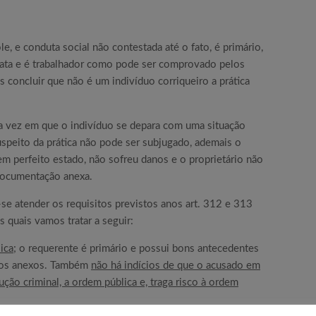
, e conduta social não contestada até o fato, é primário,
data e é trabalhador como pode ser comprovado pelos
 concluir que não é um indivíduo corriqueiro a prática
ra vez em que o indivíduo se depara com uma situação
speito da prática não pode ser subjugado, ademais o
em perfeito estado, não sofreu danos e o proprietário não
documentação anexa.
e atender os requisitos previstos anos art. 312 e 313
 quais vamos tratar a seguir:
ica;
o requerente é primário e possui bons antecedentes
tos anexos. Também
não há indícios de que o acusado em
ução criminal, a ordem pública e, traga risco à ordem