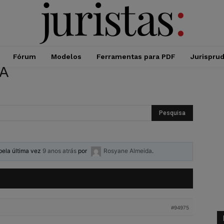
Fórum
Modelos
Ferramentas para PDF
Jurispru
IA
 pela última vez
9 anos atrás
por
Rosyane Almeida
.
#94975