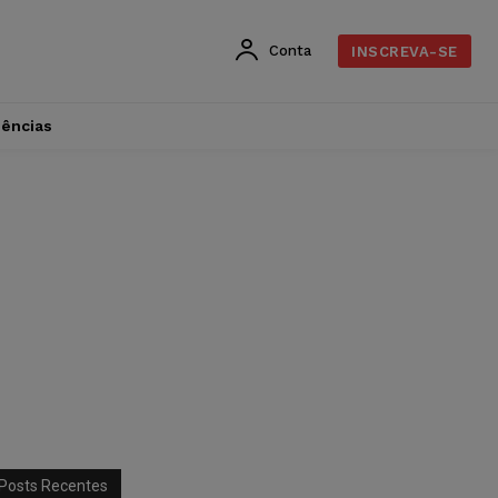
Conta
INSCREVA-SE
dências
Posts Recentes