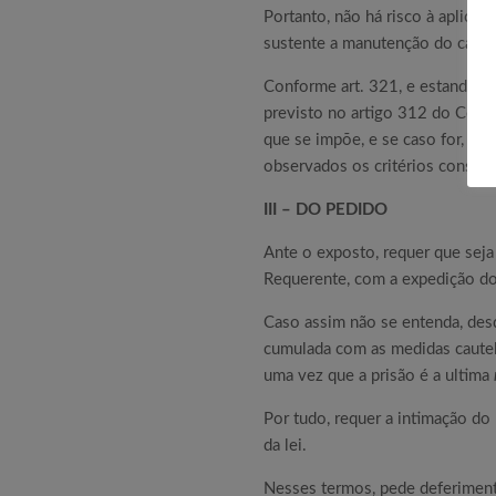
Portanto, não há risco à aplicaç
sustente a manutenção do cárce
Conforme art. 321, e estando au
previsto no artigo 312 do Códig
que se impõe, e se caso for, as
observados os critérios consta
III – DO PEDIDO
Ante o exposto, requer que seja 
Requerente, com a expedição do 
Caso assim não se entenda, des
cumulada com as medidas cautela
uma vez que a prisão é a ultima
Por tudo, requer a intimação do
da lei.
Nesses termos, pede deferimen