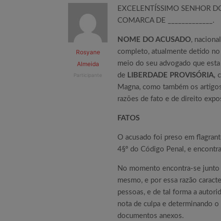
EXCELENTÍSSIMO SENHOR DOU
COMARCA DE _____________.
NOME DO ACUSADO
, naciona
completo, atualmente detido no
Rosyane
meio do seu advogado que esta 
Almeida
de
LIBERDADE PROVISÓRIA,
c
Participante
Magna, como também os artigos 
razões de fato e de direito expo
FATOS
O acusado foi preso em flagrante
4§º do Código Penal, e encontra-
No momento encontra-se junto a
mesmo, e por essa razão caracter
pessoas, e de tal forma a autori
nota de culpa e determinando o
documentos anexos.