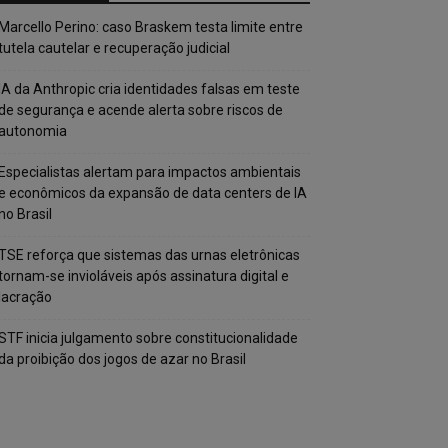
Marcello Perino: caso Braskem testa limite entre
tutela cautelar e recuperação judicial
IA da Anthropic cria identidades falsas em teste
de segurança e acende alerta sobre riscos de
autonomia
Especialistas alertam para impactos ambientais
e econômicos da expansão de data centers de IA
no Brasil
TSE reforça que sistemas das urnas eletrônicas
tornam-se invioláveis após assinatura digital e
lacração
STF inicia julgamento sobre constitucionalidade
da proibição dos jogos de azar no Brasil