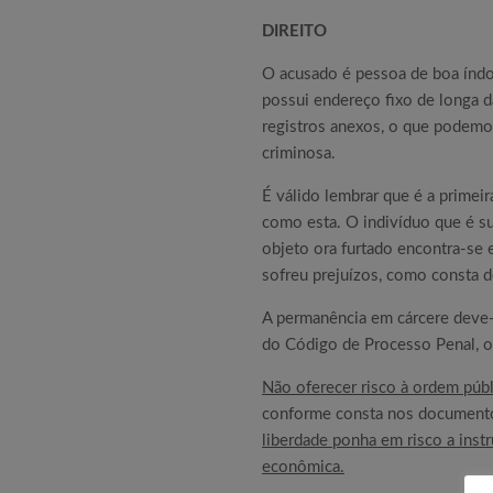
DIREITO
O acusado é pessoa de boa índole
possui endereço fixo de longa 
registros anexos, o que podemos
criminosa.
É válido lembrar que é a primei
como esta. O indivíduo que é su
objeto ora furtado encontra-se 
sofreu prejuízos, como consta 
A permanência em cárcere deve-s
do Código de Processo Penal, os
Não oferecer risco à ordem públ
conforme consta nos documen
liberdade ponha em risco a instr
econômica.