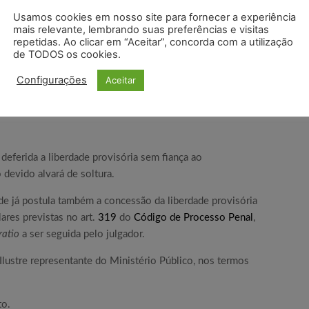
ão da lei penal e, destarte, não há fundamento que
Usamos cookies em nosso site para fornecer a experiência
re.
mais relevante, lembrando suas preferências e visitas
repetidas. Ao clicar em “Aceitar”, concorda com a utilização
de TODOS os cookies.
sentes os requisitos autorizadores da prisão preventiva
o de Processo Penal, a Liberdade provisória é medida
Configurações
Aceitar
 medidas cautelares previstas no art. 319 deste Código e
ntes do artigo 282 do Código de Processo Penal.
deferida a liberdade provisória sem fiança ao
devido alvará de soltura.
de já postula também a concessão da liberdade provisória
res previstas no art.
319
do
Código de Processo Penal
,
ratio
a ser seguida pelo julgador.
 Ilustre representante do Ministério Público, nos termos
to.