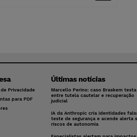
esa
Últimas notícias
 de Privacidade
Marcello Perino: caso Braskem testa 
entre tutela cautelar e recuperação
ntas para PDF
judicial
res
IA da Anthropic cria identidades fal
o
teste de segurança e acende alerta 
riscos de autonomia
Especialistas alertam para impactos