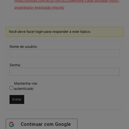
https://juristas.com.br/2019/05/23/penhora-casa-anulada-novo-
proprietario-registrado-imovel/
Você deve fazer login para responder a este tópico.
Nome de usuário:
Senha:
Mantenha-me
autenticado
Entrar
Continuar com
Google