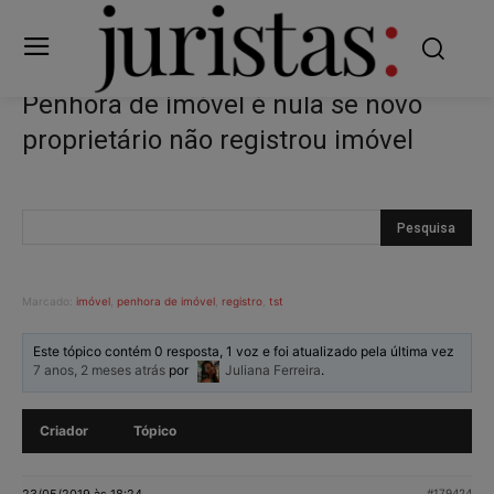
Penhora de imóvel é nula se novo
proprietário não registrou imóvel
Marcado:
imóvel
,
penhora de imóvel
,
registro
,
tst
Este tópico contém 0 resposta, 1 voz e foi atualizado pela última vez
7 anos, 2 meses atrás
por
Juliana Ferreira
.
Criador
Tópico
23/05/2019 às 18:24
#179424