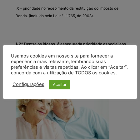
IX – prioridade no recebimento da restituição do Imposto de
Renda. (Incluído pela Lei nº 11.765, de 2008).
§ 2º Dentre os idosos, é assegurada prioridade especial aos
maiores de oitenta anos, atendendo-se suas necessidades
Usamos cookies em nosso site para fornecer a
sempre preferencialmente em relação aos demais idosos.
experiência mais relevante, lembrando suas
(Incluído pela Lei nº 13.466, de 2017)
preferências e visitas repetidas. Ao clicar em “Aceitar”,
concorda com a utilização de TODOS os cookies.
Configurações
Aceitar