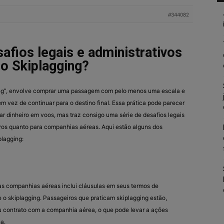
#344082
afios legais e administrativos
o Skiplagging?
eting”, envolve comprar uma passagem com pelo menos uma escala e
 vez de continuar para o destino final. Essa prática pode parecer
r dinheiro em voos, mas traz consigo uma série de desafios legais
iros quanto para companhias aéreas. Aqui estão alguns dos
plagging:
das companhias aéreas inclui cláusulas em seus termos de
 o skiplagging. Passageiros que praticam skiplagging estão,
eu contrato com a companhia aérea, o que pode levar a ações
a.