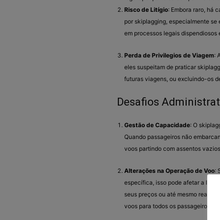
Risco de Litígio
: Embora raro, há
por skiplagging, especialmente se 
em processos legais dispendiosos e
Perda de Privilegios de Viagem
: 
eles suspeitam de praticar skiplag
futuras viagens, ou excluindo-os d
Desafios Administrat
Gestão de Capacidade
: O skipla
Quando passageiros não embarcam 
voos partindo com assentos vazios
Alterações na Operação de Voo
:
específica, isso pode afetar a luc
seus preços ou até mesmo reavaliar
voos para todos os passageiros.