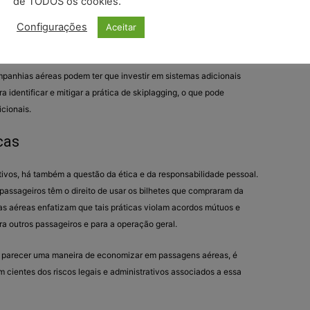
de TODOS os cookies.
 As práticas de skiplagging podem distorcer os dados que as
Configurações
Aceitar
 previsões de preços e gerenciamento de receita. Isso pode
de recursos e na precificação de voos.
mpanhias aéreas podem ter que investir em sistemas adicionais
 identificar e mitigar a prática de skiplagging, o que pode
icionais.
cas
tivos, há também a questão da ética e da responsabilidade pessoal.
assageiros têm o direito de usar os bilhetes que compraram da
s aéreas enfatizam que tais práticas violam acordos mútuos e
a outros passageiros e para a operação geral.
a parecer uma maneira de economizar em passagens aéreas, é
 cientes dos riscos legais e administrativos associados a essa