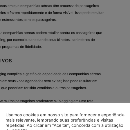
 casos em que companhias aéreas têm processado passageiros
eles o fazem repetidamente e de forma visível. Isso pode resultar
 estressantes para os passageiros.
As companhias aéreas podem retaliar contra os passageiros que
ging, por exemplo, cancelando seus bilhetes, banindo-os de
e programas de fidelidade.
ivos
gging complica a gestão de capacidade das companhias aéreas.
em seus voos agendados sem avisar, isso pode resultar em
 que poderiam ter sido vendidos a outros passageiros.
 Se muitos passageiros praticarem skiplagging em uma rota
ratividade dessa rota. Companhias aéreas podem precisar ajustar
Usamos cookies em nosso site para fornecer a experiência
 a viabilidade de certas rotas, impactando a disponibilidade de
mais relevante, lembrando suas preferências e visitas
repetidas. Ao clicar em “Aceitar”, concorda com a utilização