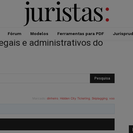
Fórum
Modelos
Ferramentas para PDF
Jurispru
egais e administrativos do
Marcado:
dinheiro
,
Hidden City Ticketing
,
Skiplagging
,
voo