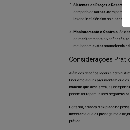
Sistemas de Preços e Reservas
:
companhias aéreas usam para fazer
levar a ineficiências na alocação 
Monitoramento e Controle
: As co
de monitoramento e verificação para
resultar em custos operacionais ad
Considerações Práti
Além dos desafios legais e administra
Enquanto alguns argumentam que os p
maneira que desejarem, as companhia
podem ter repercussões negativas par
Portanto, embora o skiplagging poss
importante que os passageiros estejam
prática.