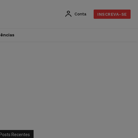
Conta
INSCREVA-SE
dências
Posts Recentes