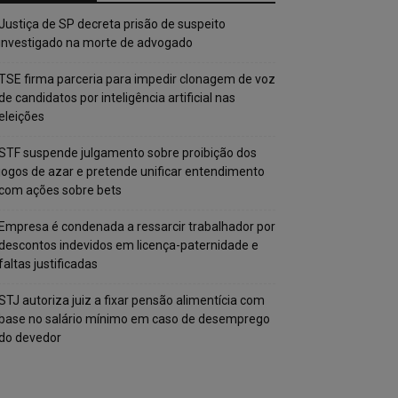
Justiça de SP decreta prisão de suspeito
investigado na morte de advogado
TSE firma parceria para impedir clonagem de voz
de candidatos por inteligência artificial nas
eleições
STF suspende julgamento sobre proibição dos
jogos de azar e pretende unificar entendimento
com ações sobre bets
Empresa é condenada a ressarcir trabalhador por
descontos indevidos em licença-paternidade e
faltas justificadas
STJ autoriza juiz a fixar pensão alimentícia com
base no salário mínimo em caso de desemprego
do devedor