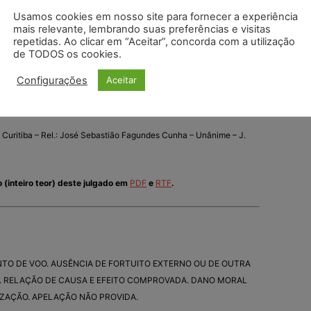
0 POR AUTOR. DANO MORAL POR PERDER O CONCURSO
Usamos cookies em nosso site para fornecer a experiência
IGURADO.
mais relevante, lembrando suas preferências e visitas
repetidas. Ao clicar em “Aceitar”, concorda com a utilização
de TODOS os cookies.
a na total falta de assistência aos passageiros é condição
Configurações
Aceitar
CONHECIDOS E PARCIALMENTE PROVIDOS. RELATÓRIO.
 Curitiba – Rel.: José Sebastião Fagundes Cunha – Unânime – J.
o (inteiro teor) deste julgado em
PDF
e
RTF
.
O DE VOO. AUSÊNCIA DE FORTUITO EXTERNO OU DE OUTRA
 RELAÇÃO DE CAUSA E EFEITO COMPROVADA. DANO MORAL
IZAÇÃO. APELAÇÃO NÃO PROVIDA.