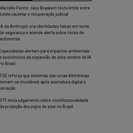
Marcello Perino: caso Braskem testa limite entre
tutela cautelar e recuperação judicial
IA da Anthropic cria identidades falsas em teste
de segurança e acende alerta sobre riscos de
autonomia
Especialistas alertam para impactos ambientais
e econômicos da expansão de data centers de IA
no Brasil
TSE reforça que sistemas das urnas eletrônicas
tornam-se invioláveis após assinatura digital e
lacração
STF inicia julgamento sobre constitucionalidade
da proibição dos jogos de azar no Brasil