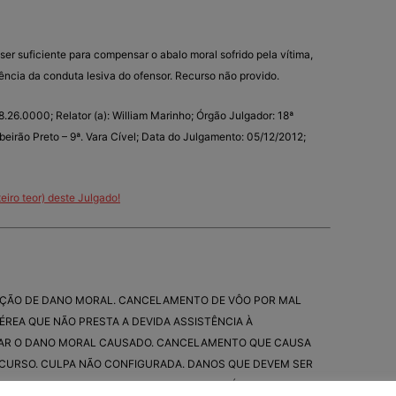
er suficiente para compensar o abalo moral sofrido pela vítima,
dência da conduta lesiva do ofensor. Recurso não provido.
6.0000; Relator (a): William Marinho; Órgão Julgador: 18ª
beirão Preto – 9ª. Vara Cível; Data do Julgamento: 05/12/2012;
eiro teor) deste Julgado!
ÇÃO DE DANO MORAL. CANCELAMENTO DE VÔO POR MAL
ÉREA QUE NÃO PRESTA A DEVIDA ASSISTÊNCIA À
ZAR O DANO MORAL CAUSADO. CANCELAMENTO QUE CAUSA
CURSO. CULPA NÃO CONFIGURADA. DANOS QUE DEVEM SER
 DE SERVIÇO. VALOR DE DANO MORAL IRRISÓRIO, DEVENDO