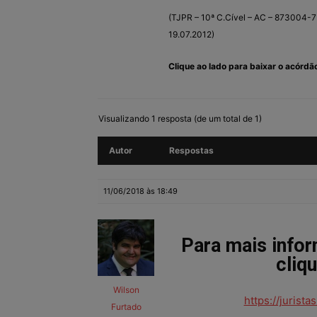
(TJPR – 10ª C.Cível – AC – 873004-7 
19.07.2012)
Clique ao lado para baixar o acórdã
Visualizando 1 resposta (de um total de 1)
Autor
Respostas
11/06/2018 às 18:49
Para mais info
cliq
Wilson
https://jurist
Furtado