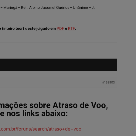
– Maringá – Rel.: Albino Jacomel Guérios – Unânime – J.
o (inteiro teor) deste julgado em
PDF
e
RTF
.
#138903
rmações sobre Atraso de Voo,
ue nos links abaixo:
as.com.br/foruns/search/atraso+de+voo