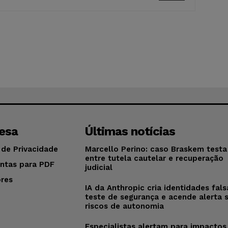
esa
Últimas notícias
 de Privacidade
Marcello Perino: caso Braskem testa 
entre tutela cautelar e recuperação
ntas para PDF
judicial
res
IA da Anthropic cria identidades fal
o
teste de segurança e acende alerta 
riscos de autonomia
Especialistas alertam para impactos