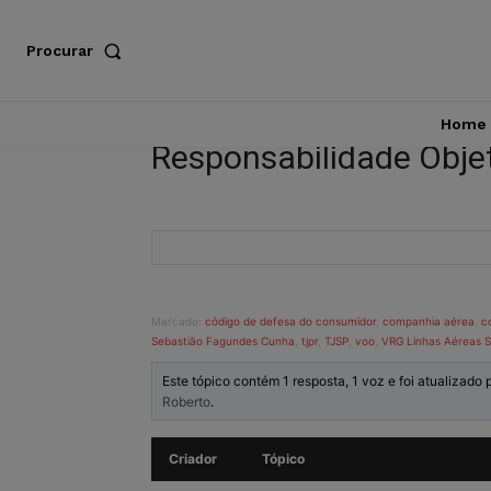
Procurar
Home
Responsabilidade Obje
Marcado:
código de defesa do consumidor
,
companhia aérea
,
c
Sebastião Fagundes Cunha
,
tjpr
,
TJSP
,
voo
,
VRG Linhas Aéreas 
Este tópico contém 1 resposta, 1 voz e foi atualizado 
Roberto
.
Criador
Tópico