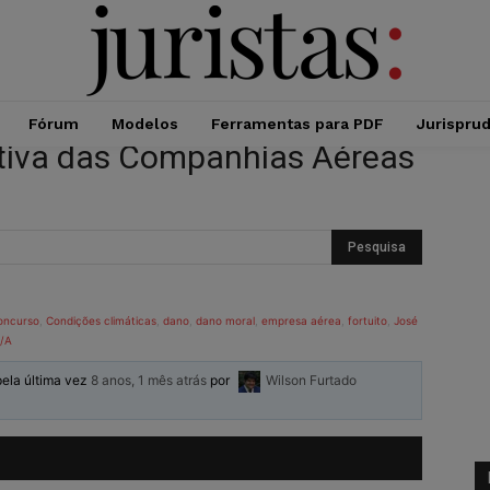
Fórum
Modelos
Ferramentas para PDF
Jurispru
tiva das Companhias Aéreas
oncurso
,
Condições climáticas
,
dano
,
dano moral
,
empresa aérea
,
fortuito
,
José
S/A
pela última vez
8 anos, 1 mês atrás
por
Wilson Furtado