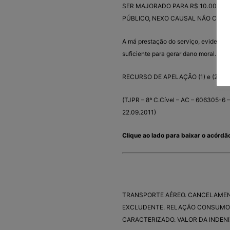
SER MAJORADO PARA R$ 10.000,0
PÚBLICO, NEXO CAUSAL NÃO CONF
A má prestação do serviço, evidenciad
suficiente para gerar dano moral.
RECURSO DE APELAÇÃO (1) e (2) 
(TJPR – 8ª C.Cível – AC – 606305-6 –
22.09.2011)
Clique ao lado para baixar o acórdã
TRANSPORTE AÉREO. CANCELAMENT
EXCLUDENTE. RELAÇÃO CONSUMO.
CARACTERIZADO. VALOR DA INDEN