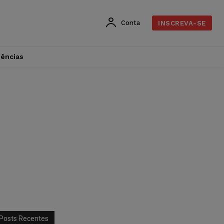
Conta
INSCREVA-SE
dências
Posts Recentes