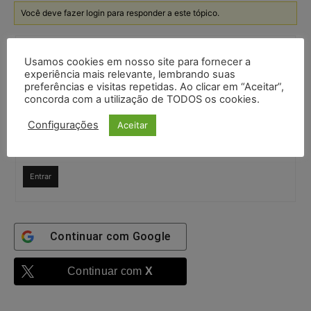
Você deve fazer login para responder a este tópico.
Nome de usuário:
Usamos cookies em nosso site para fornecer a
experiência mais relevante, lembrando suas
preferências e visitas repetidas. Ao clicar em “Aceitar”,
Senha:
concorda com a utilização de TODOS os cookies.
Configurações
Aceitar
Mantenha-me
autenticado
Entrar
Continuar com
Google
Continuar com
X