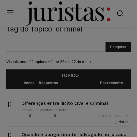
Tag do Tópico: criminal
Visualizando 22 tópicos - 1 até 22 (de 22 do total)
TÓPICO
Vozes
Respostas
Post recente
Diferenças entre Ilícito Cível e Criminal
Iniciado por:
Juristas
em:
Direito
0
0
2 anos, 3 meses atrás
Juristas
Quando é obrigatório ter advogado no Juizado