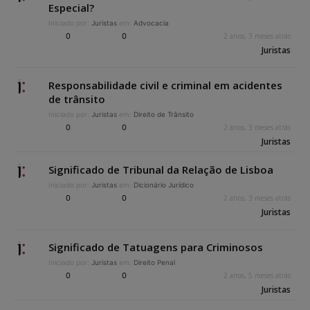
Especial?
Iniciado por:
Juristas
em:
Advocacia
0
0
2 anos, 3 meses atrás
Juristas
Responsabilidade civil e criminal em acidentes
de trânsito
Iniciado por:
Juristas
em:
Direito de Trânsito
0
0
2 anos, 3 meses atrás
Juristas
Significado de Tribunal da Relação de Lisboa
Iniciado por:
Juristas
em:
Dicionário Jurídico
0
0
2 anos, 3 meses atrás
Juristas
Significado de Tatuagens para Criminosos
Iniciado por:
Juristas
em:
Direito Penal
0
0
2 anos, 5 meses atrás
Juristas