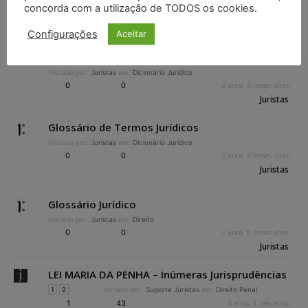
concorda com a utilização de TODOS os cookies.
Juristas
Configurações
Aceitar
Dicionário Jurídico by 3a Vara Cível da Comarca
de Cuiabá – MT
Iniciado por:
Juristas
em:
Dicionário Jurídico
0
0
2 anos, 8 meses atrás
Juristas
Glossário de Termos Jurídicos
Iniciado por:
Juristas
em:
Dicionário Jurídico
0
0
2 anos, 8 meses atrás
Juristas
Glossário Jurídico
Iniciado por:
Juristas
em:
Direito
0
0
2 anos, 8 meses atrás
Juristas
LEI MARIA DA PENHA – Inúmeras Jurisprudências
1
2
Iniciado por:
Suporte Juristas
em:
Direito Penal
1
43
8 anos, 1 mês atrás