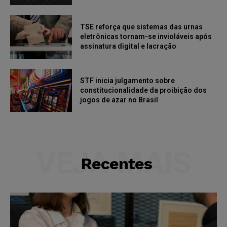
TSE reforça que sistemas das urnas
eletrônicas tornam-se invioláveis após
assinatura digital e lacração
STF inicia julgamento sobre
constitucionalidade da proibição dos
jogos de azar no Brasil
VEJA MAIS
Recentes