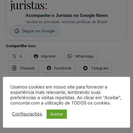
Acompanhe o Juristas no Google News
receba as principais notícias jurídicas do Brasil
Seguir no Google
Compartilhe isso:
X
Imprimir
WhatsApp
Threads
Facebook
Telegram
Pinterest
Tumblr
Reddit
Usamos cookies em nosso site para fornecer a
Nextdoor
E-mail
Mastodon
experiência mais relevante, lembrando suas
preferências e visitas repetidas. Ao clicar em “Aceitar”,
concorda com a utilização de TODOS os cookies.
LinkedIn
Configurações
Aceitar
TAGS
academia de ginástica
ginástica